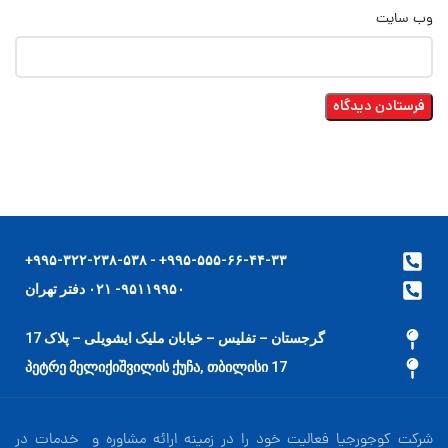
وب‌ سایت
۹۹۵-۵۵۵-۶۶-۴۴-۳۳+ - ۹۹۵-۳۲۲-۲۳۸-۵۳۸+
۹۵۱۱۹۹۵۰- ۰۲۱ دفتر تهران
گرجستان – تفلیس – خیابان ملیک ایشویلی – پلاک 17
17 პეტრე მელიქიშვილის ქუჩა, თბილისი
شرکت کوجورجیا فعالیت خود را در زمینه ارائه مشاوره و خدمات در