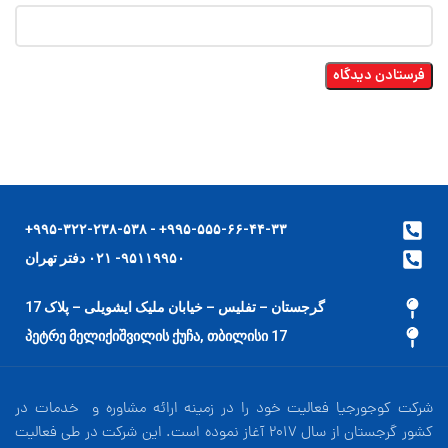
۹۹۵-۵۵۵-۶۶-۴۴-۳۳+ - ۹۹۵-۳۲۲-۲۳۸-۵۳۸+
۹۵۱۱۹۹۵۰- ۰۲۱ دفتر تهران
گرجستان – تفلیس – خیابان ملیک ایشویلی – پلاک 17
17 პეტრე მელიქიშვილის ქუჩა, თბილისი
شرکت کوجورجیا فعالیت خود را در زمینه ارائه مشاوره و خدمات در
کشور گرجستان از سال 2017 آغاز نموده است. این شرکت در طی فعالیت