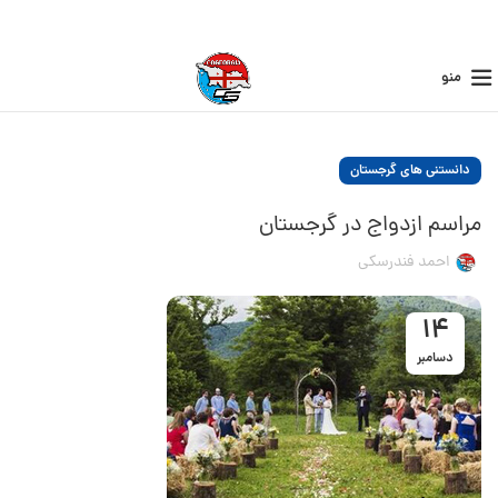
منو
دانستنی های گرجستان
مراسم ازدواج در گرجستان
احمد فندرسکی
14
دسامبر