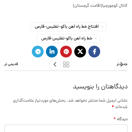
كانال كوجورجيا(اقامت گرجستان)
افتتاح خط راه آهن باكو–تفليس–قارص
خط راه آهن باكو-تفليس-قارص
جدیدتر
قدیمی تر
دیدگاهتان را بنویسید
نشانی ایمیل شما منتشر نخواهد شد.
بخش‌های موردنیاز علامت‌گذاری
*
شده‌اند
*
دیدگاه