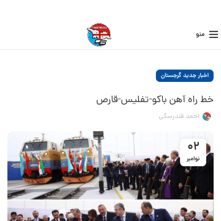
منو
اخبار جدید گرجستان
خط راه آهن باكو-تفليس-قارص
احمد فندرسکی
02
نوامبر