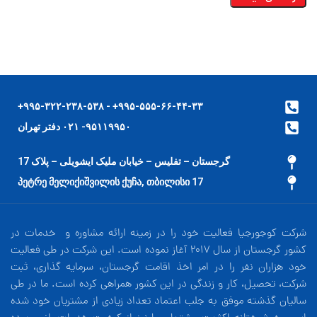
۹۹۵-۵۵۵-۶۶-۴۴-۳۳+ - ۹۹۵-۳۲۲-۲۳۸-۵۳۸+
۹۵۱۱۹۹۵۰- ۰۲۱ دفتر تهران
گرجستان – تفلیس – خیابان ملیک ایشویلی – پلاک 17
17 პეტრე მელიქიშვილის ქუჩა, თბილისი
شرکت کوجورجیا فعالیت خود را در زمینه ارائه مشاوره و خدمات در
کشور گرجستان از سال 2017 آغاز نموده است. این شرکت در طی فعالیت
خود هزاران نفر را در امر اخذ اقامت گرجستان، سرمایه گذاری، ثبت
شرکت، تحصیل، کار و زندگی در این کشور همراهی کرده است. ما در طی
سالیان گذشته موفق به جلب اعتماد تعداد زیادی از مشتریان خود شده