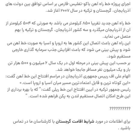
اجرای پروژه خط راه آهن باكو-تفليس-قارص بر اساس توافق بین دولت های
آذربایجان، گرجستان و ترکیه در سال ۲۰۰۷ آغاز شد.
خط راه آهن جدید تقریبا ۸۵۰ کیلومتر می باشد به صورتی که ۵۰۴ کیلومتر از
آن از آذربایجان میگذرد و سه کشور آذربایجان، گرجستان و ترکیه را بهم
متصل می نماید.
این راه آهن باعث اتصال این کشور ها به اروپا و آسیا به صورت خط آهن می
شود و پیش بینی می شود که باعث افزایش جذب سرمایه گذاری خارجی
مستقیم شود.
بر حسب این پیش بینی در مرحله اول در یک سال ۶ میلیون و ۵۰۰ هزار تن
بار و یک میلیون نفر مسافر جابجا خواهد شد.
الهام علی اف رییس جمهوری آذربایجان در مراسم افتتاح این خط آهن گفت:
«این کوتاه ترین و قابل اعتمادترین مسیر میان آسیا و اروپا است.»
رئیس جمهور ترکیه در آیین افتتاح این خط ریلی گفت:” که با بهره برداری از
این طرح امکان اتصال مستقیم لندن به پکن فراهم شده است. ”
??????????
برای اطلاعات در مورد
شرایط اقامت گرجستان
با کارشناسان ما در تماس
باشید .