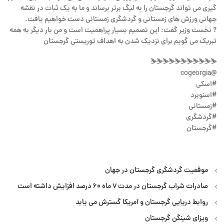
گیری می تواند گرجستان را به لیگ برتر برساند و ما به یک ثبات در نقشه
جهانی ورزش های زمستانی و گردشگری زمستانی دست خواهیم یافت.
? نخست وزیر گفت: این تصمیم بسیار پراهمیت است و من بار دیگر به همه
تبریک می گویم برای نزدیک شدن به اهداف توریستی گرجستان
⛷⛷⛷⛷⛷⛷⛷⛷⛷⛷⛷
@cogeorgia
#اسکی
#اسنوبرد
#زمستانی
#گردشگری
#گرجستان
موقعیت گردشگری گرجستان در جهان
صادرات شراب گرجستان در مدت ۷ ماه ۶۰ درصد افزایش داشته است
روابط دریایی گرجستان و آمریکا گسترش می یابد
ویزای شینگن گرجستان