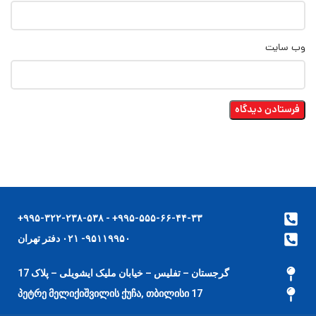
وب‌ سایت
۹۹۵-۵۵۵-۶۶-۴۴-۳۳+ - ۹۹۵-۳۲۲-۲۳۸-۵۳۸+
۹۵۱۱۹۹۵۰- ۰۲۱ دفتر تهران
گرجستان – تفلیس – خیابان ملیک ایشویلی – پلاک 17
17 პეტრე მელიქიშვილის ქუჩა, თბილისი