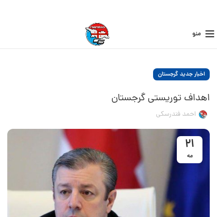
منو
اخبار جدید گرجستان
اهداف توریستی گرجستان
احمد فندرسکی
21
مه