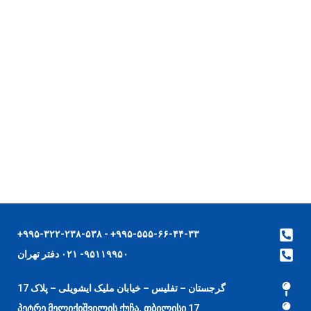
۹۹۵-۵۵۵-۶۶-۴۴-۳۳+ - ۹۹۵-۳۲۲-۲۳۸-۵۳۸+
۹۵۱۱۹۹۵۰- ۰۲۱ دفتر تهران
گرجستان – تفلیس – خیابان ملیک ایشویلی – پلاک 17
17 პეტრე მელიქიშვილის ქუჩა, თბილისი