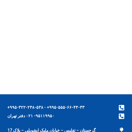
۹۹۵-۵۵۵-۶۶-۴۴-۳۳+ - ۹۹۵-۳۲۲-۲۳۸-۵۳۸+
۹۵۱۱۹۹۵۰- ۰۲۱ دفتر تهران
گرجستان – تفلیس – خیابان ملیک ایشویلی – پلاک 17