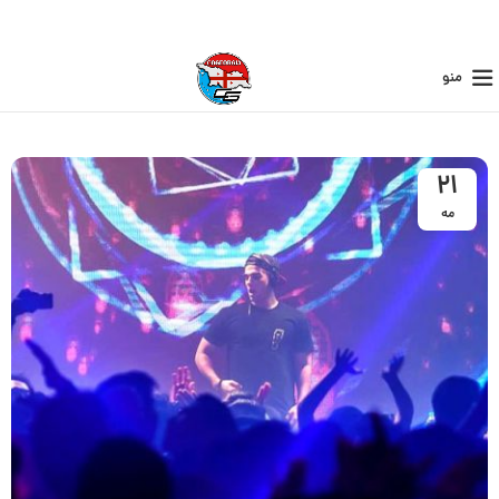
منو
21
مه