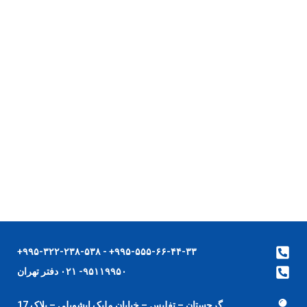
۹۹۵-۵۵۵-۶۶-۴۴-۳۳+ - ۹۹۵-۳۲۲-۲۳۸-۵۳۸+
۹۵۱۱۹۹۵۰- ۰۲۱ دفتر تهران
گرجستان – تفلیس – خیابان ملیک ایشویلی – پلاک 17