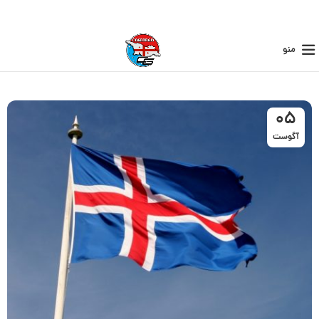
منو
05
آگوست