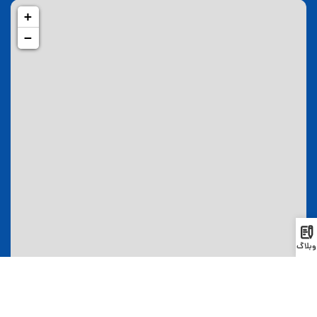
+
−
وبلاگ
|
©
OpenStreetMap
contributors
Leaflet
لینک های مفید
اقامت
صفحه اصلی
اقامت دائم گرجستان