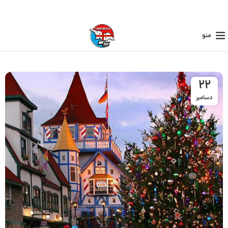
منو
22
دسامبر