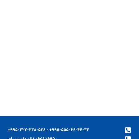
۹۹۵-۵۵۵-۶۶-۴۴-۳۳+ - ۹۹۵-۳۲۲-۲۳۸-۵۳۸+
۹۵۱۱۹۹۵۰- ۰۲۱ دفتر تهران