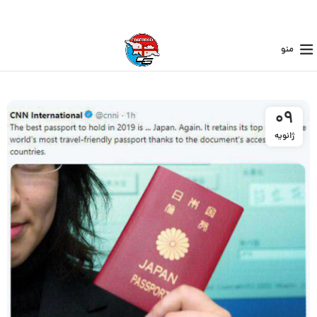
منو
09
ژانویه