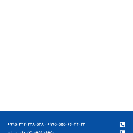
۹۹۵-۵۵۵-۶۶-۴۴-۳۳+ - ۹۹۵-۳۲۲-۲۳۸-۵۳۸+
۹۵۱۱۹۹۵۰- ۰۲۱ دفتر تهران