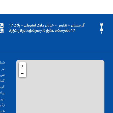
گرجستان – تفلیس – خیابان ملیک ایشویلی – پلاک 17
17 პეტრე მელიქიშვილის ქუჩა, თბილისი
شرک
+
−
طی 
گذا
کرد
زیا
نیز
یکی
همو