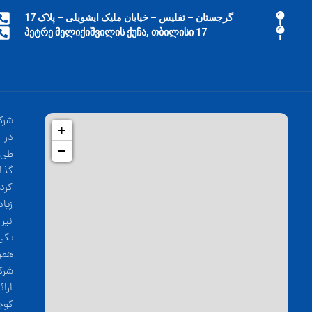
گرجستان – تفلیس – خیابان ملیک ایشویلی – پلاک 17
17 პეტრე მელიქიშვილის ქუჩა, თბილისი
شرک
+
−
طی 
گذا
کرد
زیا
نیز
یکی
همو
شرک
ارا
کوج