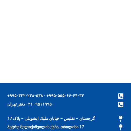
۹۹۵-۵۵۵-۶۶-۴۴-۳۳+ - ۹۹۵-۳۲۲-۲۳۸-۵۳۸+
۹۵۱۱۹۹۵۰- ۰۲۱ دفتر تهران
گرجستان – تفلیس – خیابان ملیک ایشویلی – پلاک 17
17 პეტრე მელიქიშვილის ქუჩა, თბილისი