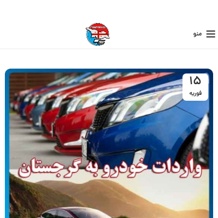
منو
15
فوریه