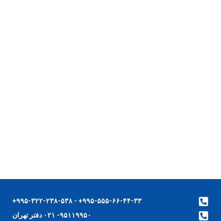
۹۹۵-۵۵۵-۶۶-۴۴-۳۳+ - ۹۹۵-۳۲۲-۲۳۸-۵۳۸+
۹۵۱۱۹۹۵۰- ۰۲۱ دفتر تهران