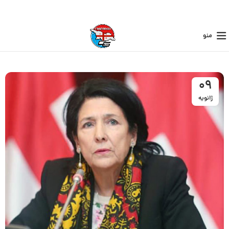
منو
09
ژانویه