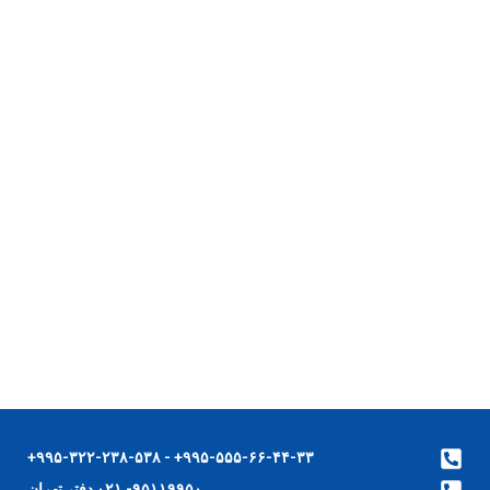
۹۹۵-۵۵۵-۶۶-۴۴-۳۳+ - ۹۹۵-۳۲۲-۲۳۸-۵۳۸+
۹۵۱۱۹۹۵۰- ۰۲۱ دفتر تهران