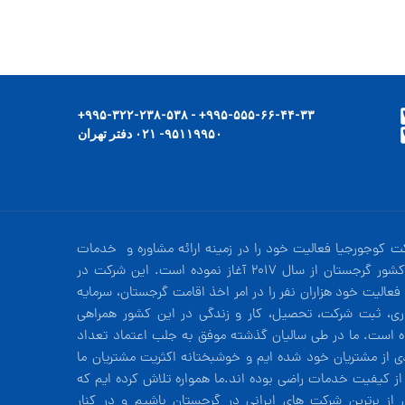
۹۹۵-۵۵۵-۶۶-۴۴-۳۳+ - ۹۹۵-۳۲۲-۲۳۸-۵۳۸+
۹۵۱۱۹۹۵۰- ۰۲۱ دفتر تهران
ت کوجورجیا فعالیت خود را در زمینه ارائه مشاوره و خدمات
در کشور گرجستان از سال 2017 آغاز نموده است. این شرکت در
فعالیت خود هزاران نفر را در امر اخذ اقامت گرجستان، سرمایه
ری، ثبت شرکت، تحصیل، کار و زندگی در این کشور همراهی
ه است. ما در طی سالیان گذشته موفق به جلب اعتماد تعداد
دی از مشتریان خود شده ایم و خوشبختانه اکثریت مشتریان ما
 از کیفیت خدمات راضی بوده اند.ما همواره تلاش کرده ایم که
 از برترین شرکت های ایرانی در گرجستان باشیم و در کنار