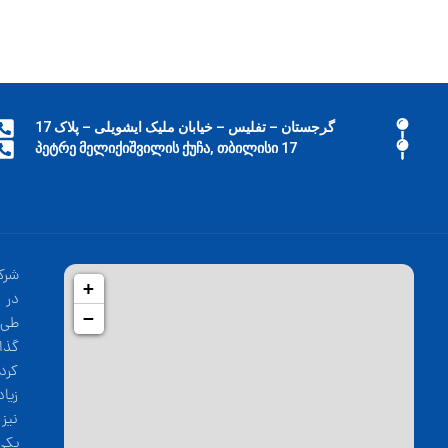
گرجستان – تفلیس – خیابان ملیک ایشویلی – پلاک 17
17 პეტრე მელიქიშვილის ქუჩა, თბილისი
شرک
+
−
طی 
گذا
کرد
زیا
نیز
یکی