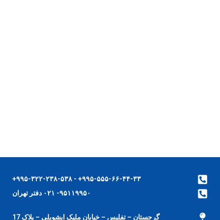
۹۹۵-۵۵۵-۶۶-۴۴-۳۳+ - ۹۹۵-۳۲۲-۲۳۸-۵۳۸+
۹۵۱۱۹۹۵۰- ۰۲۱ دفتر تهران
گرجستان – تفلیس – خیابان ملیک ایشویلی – پلاک 17