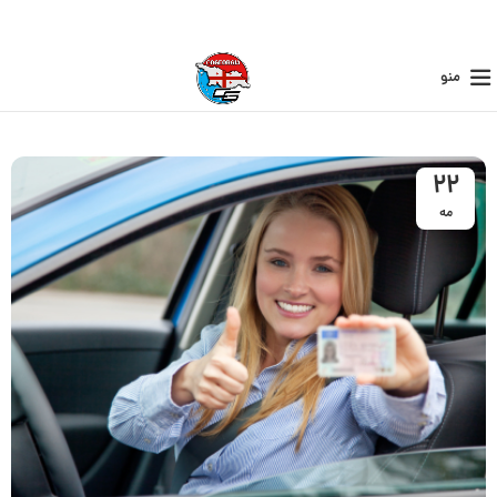
منو
22
مه