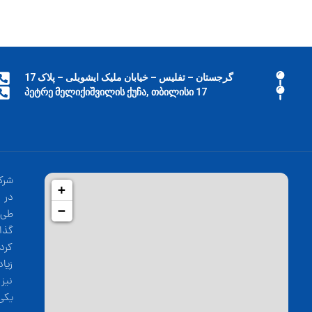
گرجستان – تفلیس – خیابان ملیک ایشویلی – پلاک 17
17 პეტრე მელიქიშვილის ქუჩა, თბილისი
شرک
+
−
طی 
گذا
کرد
زیا
نیز
یکی