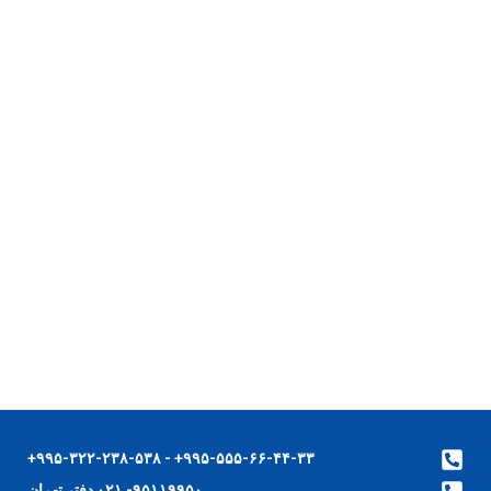
۹۹۵-۵۵۵-۶۶-۴۴-۳۳+ - ۹۹۵-۳۲۲-۲۳۸-۵۳۸+
۹۵۱۱۹۹۵۰- ۰۲۱ دفتر تهران