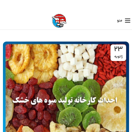
منو
23
ژانویه