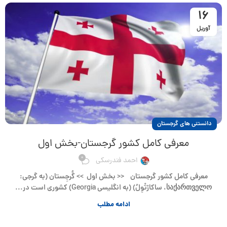
16
آوریل
دانستنی های گرجستان
معرفی کامل کشور گرجستان-بخش اول
0
احمد فندرسکی
معرفی کامل کشور گرجستان << بخش اول >> گُرجِستان (به گرجی:
საქართველო، ساکارْتْوِلُ) (به انگلیسی Georgia) کشوری است در...
ادامه مطلب