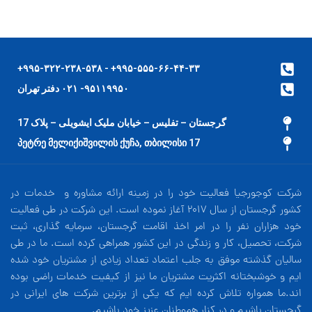
۹۹۵-۵۵۵-۶۶-۴۴-۳۳+ - ۹۹۵-۳۲۲-۲۳۸-۵۳۸+
۹۵۱۱۹۹۵۰- ۰۲۱ دفتر تهران
گرجستان – تفلیس – خیابان ملیک ایشویلی – پلاک 17
17 პეტრე მელიქიშვილის ქუჩა, თბილისი
شرکت کوجورجیا فعالیت خود را در زمینه ارائه مشاوره و خدمات در
کشور گرجستان از سال 2017 آغاز نموده است. این شرکت در طی فعالیت
خود هزاران نفر را در امر اخذ اقامت گرجستان، سرمایه گذاری، ثبت
شرکت، تحصیل، کار و زندگی در این کشور همراهی کرده است. ما در طی
سالیان گذشته موفق به جلب اعتماد تعداد زیادی از مشتریان خود شده
ایم و خوشبختانه اکثریت مشتریان ما نیز از کیفیت خدمات راضی بوده
اند.ما همواره تلاش کرده ایم که یکی از برترین شرکت های ایرانی در
گرجستان باشیم و در کنار هموطنان عزیز خود باشیم.