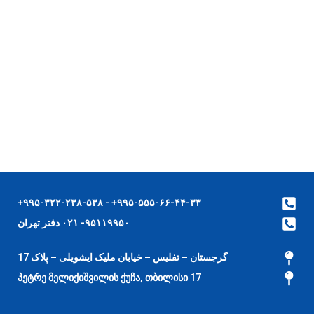
۹۹۵-۵۵۵-۶۶-۴۴-۳۳+ - ۹۹۵-۳۲۲-۲۳۸-۵۳۸+
۹۵۱۱۹۹۵۰- ۰۲۱ دفتر تهران
گرجستان – تفلیس – خیابان ملیک ایشویلی – پلاک 17
17 პეტრე მელიქიშვილის ქუჩა, თბილისი