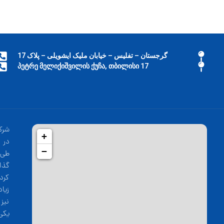
گرجستان – تفلیس – خیابان ملیک ایشویلی – پلاک 17
17 პეტრე მელიქიშვილის ქუჩა, თბილისი
شرک
+
−
طی 
گذا
کرد
زیا
نیز
یکی