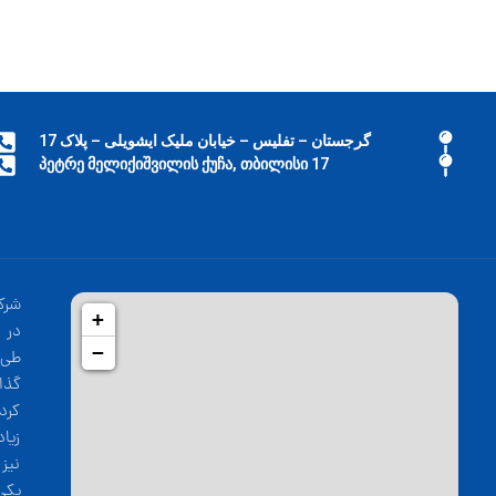
گرجستان – تفلیس – خیابان ملیک ایشویلی – پلاک 17
17 პეტრე მელიქიშვილის ქუჩა, თბილისი
شرک
+
−
طی 
گذا
کرد
زیا
نیز
یکی