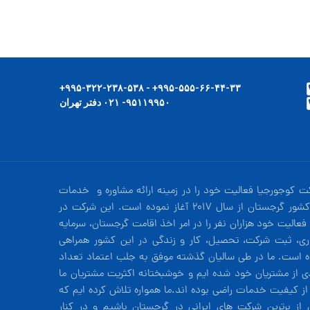
۹۹۵-۵۵۵-۶۶-۴۴-۳۳+ - ۹۹۵-۳۲۲-۲۳۸-۵۳۸+
۹۵۱۱۹۹۵۰- ۰۲۱ دفتر تهران
ت کوجورجیا فعالیت خود را در زمینه ارائه مشاوره و خدمات
در کشور گرجستان از سال 2017 آغاز نموده است. این شرکت در
فعالیت خود هزاران نفر را در امر اخذ اقامت گرجستان، سرمایه
ری، ثبت شرکت، تحصیل، کار و زندگی در این کشور همراهی
ه است. ما در طی سالیان گذشته موفق به جلب اعتماد تعداد
دی از مشتریان خود شده ایم و خوشبختانه اکثریت مشتریان ما
 از کیفیت خدمات راضی بوده اند.ما همواره تلاش کرده ایم که
 از برترین شرکت های ایرانی در گرجستان باشیم و در کنار