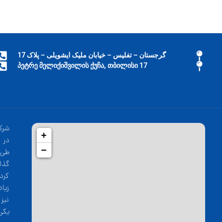
گرجستان – تفلیس – خیابان ملیک ایشویلی – پلاک 17
17 პეტრე მელიქიშვილის ქუჩა, თბილისი
شرک
+
−
طی 
گذا
کرد
زیا
نیز
یکی