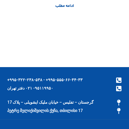
ادامه مطلب
۹۹۵-۵۵۵-۶۶-۴۴-۳۳+ - ۹۹۵-۳۲۲-۲۳۸-۵۳۸+
۹۵۱۱۹۹۵۰- ۰۲۱ دفتر تهران
گرجستان – تفلیس – خیابان ملیک ایشویلی – پلاک 17
17 პეტრე მელიქიშვილის ქუჩა, თბილისი