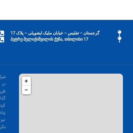
گرجستان – تفلیس – خیابان ملیک ایشویلی – پلاک 17
17 პეტრე მელიქიშვილის ქუჩა, თბილისი
شرک
+
−
طی 
گذا
کرد
زیا
نیز
یکی