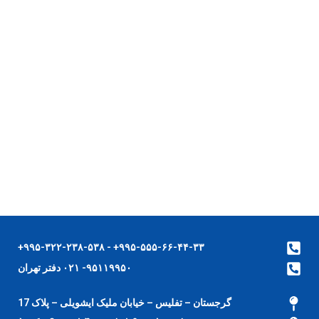
۹۹۵-۵۵۵-۶۶-۴۴-۳۳+ - ۹۹۵-۳۲۲-۲۳۸-۵۳۸+
۹۵۱۱۹۹۵۰- ۰۲۱ دفتر تهران
گرجستان – تفلیس – خیابان ملیک ایشویلی – پلاک 17