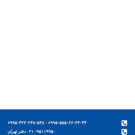
۹۹۵-۵۵۵-۶۶-۴۴-۳۳+ - ۹۹۵-۳۲۲-۲۳۸-۵۳۸+
۹۵۱۱۹۹۵۰- ۰۲۱ دفتر تهران