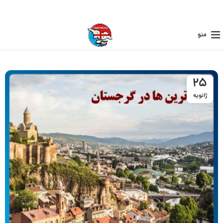
منو
25
ژانویه