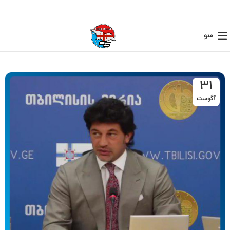
منو
31
آگوست