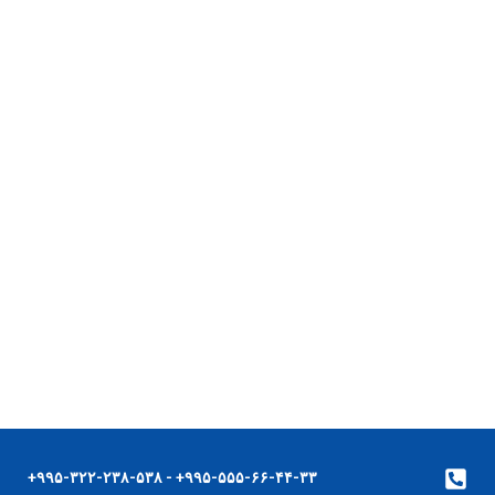
۹۹۵-۵۵۵-۶۶-۴۴-۳۳+ - ۹۹۵-۳۲۲-۲۳۸-۵۳۸+