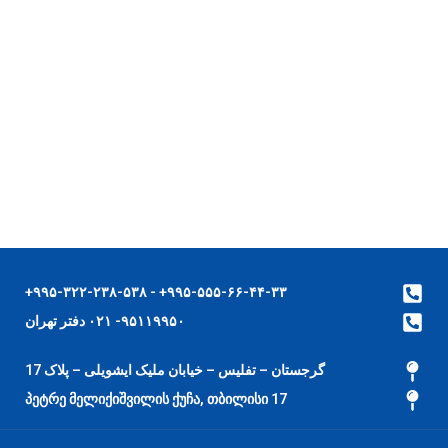
۹۹۵-۵۵۵-۶۶-۴۴-۳۳+ - ۹۹۵-۳۲۲-۲۳۸-۵۳۸+
۹۵۱۱۹۹۵۰- ۰۲۱ دفتر تهران
گرجستان – تفلیس – خیابان ملیک ایشویلی – پلاک 17
17 პეტრე მელიქიშვილის ქუჩა, თბილისი