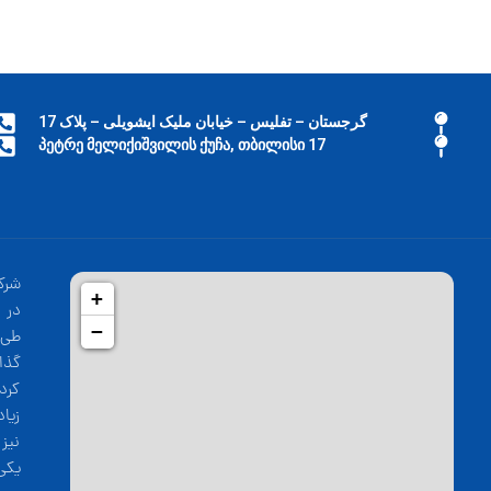
گرجستان – تفلیس – خیابان ملیک ایشویلی – پلاک 17
17 პეტრე მელიქიშვილის ქუჩა, თბილისი
شرک
+
−
طی 
گذا
کرد
زیا
نیز
یکی