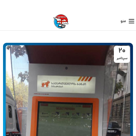
منو
20
سپتامبر