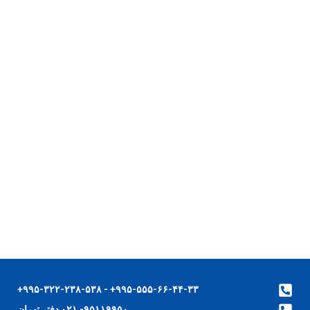
۹۹۵-۵۵۵-۶۶-۴۴-۳۳+ - ۹۹۵-۳۲۲-۲۳۸-۵۳۸+
۹۵۱۱۹۹۵۰- ۰۲۱ دفتر تهران