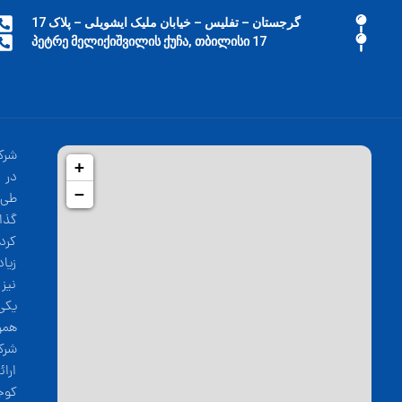
گرجستان – تفلیس – خیابان ملیک ایشویلی – پلاک 17
17 პეტრე მელიქიშვილის ქუჩა, თბილისი
شرک
+
−
طی 
گذا
کرد
زیا
نیز
یکی
همو
شرک
ارا
کوج