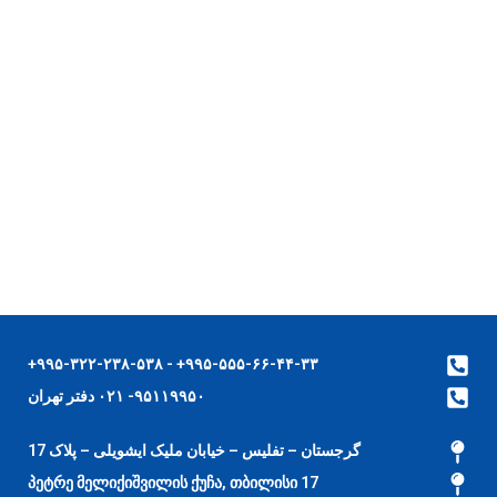
۹۹۵-۵۵۵-۶۶-۴۴-۳۳+ - ۹۹۵-۳۲۲-۲۳۸-۵۳۸+
۹۵۱۱۹۹۵۰- ۰۲۱ دفتر تهران
گرجستان – تفلیس – خیابان ملیک ایشویلی – پلاک 17
17 პეტრე მელიქიშვილის ქუჩა, თბილისი