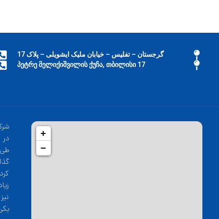
گرجستان – تفلیس – خیابان ملیک ایشویلی – پلاک 17
17 პეტრე მელიქიშვილის ქუჩა, თბილისი
شرک
+
−
طی 
گذا
کرد
زیا
نیز
یکی