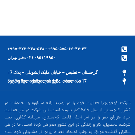
۹۹۵-۵۵۵-۶۶-۴۴-۳۳+ - ۹۹۵-۳۲۲-۲۳۸-۵۳۸+
۹۵۱۱۹۹۵۰- ۰۲۱ دفتر تهران
گرجستان – تفلیس – خیابان ملیک ایشویلی – پلاک 17
17 პეტრე მელიქიშვილის ქუჩა, თბილისი
شرکت کوجورجیا فعالیت خود را در زمینه ارائه مشاوره و خدمات در
کشور گرجستان از سال 2017 آغاز نموده است. این شرکت در طی فعالیت
خود هزاران نفر را در امر اخذ اقامت گرجستان، سرمایه گذاری، ثبت
شرکت، تحصیل، کار و زندگی در این کشور همراهی کرده است. ما در طی
سالیان گذشته موفق به جلب اعتماد تعداد زیادی از مشتریان خود شده