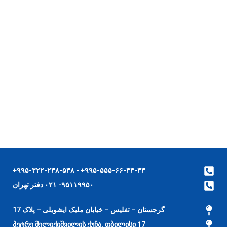
۹۹۵-۵۵۵-۶۶-۴۴-۳۳+ - ۹۹۵-۳۲۲-۲۳۸-۵۳۸+
۹۵۱۱۹۹۵۰- ۰۲۱ دفتر تهران
گرجستان – تفلیس – خیابان ملیک ایشویلی – پلاک 17
17 პეტრე მელიქიშვილის ქუჩა, თბილისი