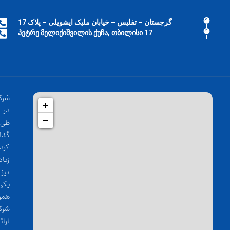
گرجستان – تفلیس – خیابان ملیک ایشویلی – پلاک 17
17 პეტრე მელიქიშვილის ქუჩა, თბილისი
شرک
+
−
طی 
گذا
کرد
زیا
نیز
یکی
همو
شرک
ارا