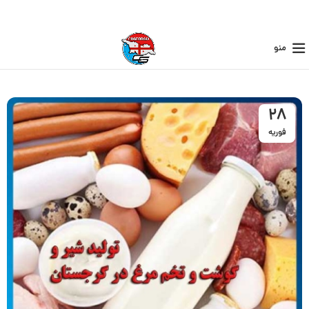
منو
28
فوریه