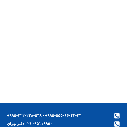
۹۹۵-۵۵۵-۶۶-۴۴-۳۳+ - ۹۹۵-۳۲۲-۲۳۸-۵۳۸+
۹۵۱۱۹۹۵۰- ۰۲۱ دفتر تهران