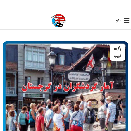
منو
08
فوریه