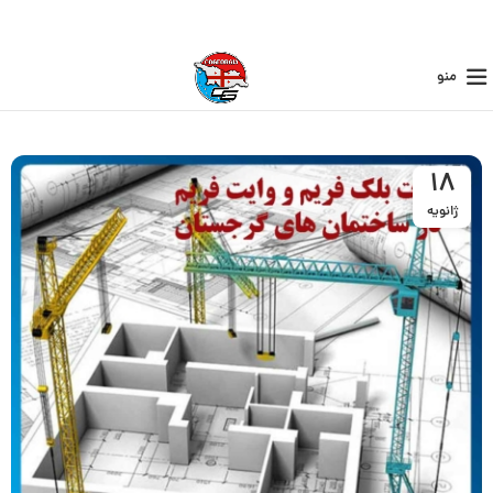
منو
18
ژانویه