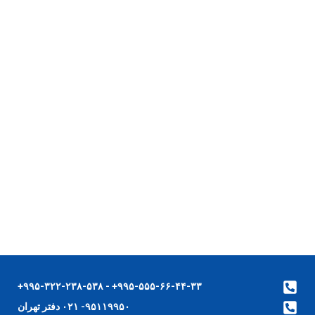
۹۹۵-۵۵۵-۶۶-۴۴-۳۳+ - ۹۹۵-۳۲۲-۲۳۸-۵۳۸+
۹۵۱۱۹۹۵۰- ۰۲۱ دفتر تهران