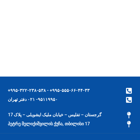
۹۹۵-۵۵۵-۶۶-۴۴-۳۳+ - ۹۹۵-۳۲۲-۲۳۸-۵۳۸+
۹۵۱۱۹۹۵۰- ۰۲۱ دفتر تهران
گرجستان – تفلیس – خیابان ملیک ایشویلی – پلاک 17
17 პეტრე მელიქიშვილის ქუჩა, თბილისი