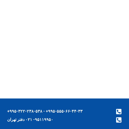
۹۹۵-۵۵۵-۶۶-۴۴-۳۳+ - ۹۹۵-۳۲۲-۲۳۸-۵۳۸+
۹۵۱۱۹۹۵۰- ۰۲۱ دفتر تهران