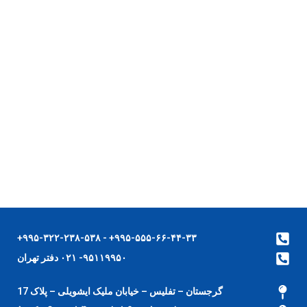
۹۹۵-۵۵۵-۶۶-۴۴-۳۳+ - ۹۹۵-۳۲۲-۲۳۸-۵۳۸+
۹۵۱۱۹۹۵۰- ۰۲۱ دفتر تهران
گرجستان – تفلیس – خیابان ملیک ایشویلی – پلاک 17