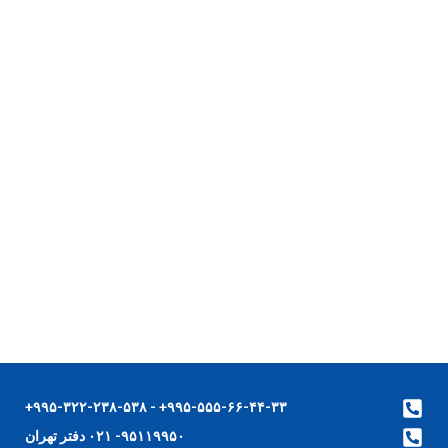
۹۹۵-۵۵۵-۶۶-۴۴-۳۳+ - ۹۹۵-۳۲۲-۲۳۸-۵۳۸+
۹۵۱۱۹۹۵۰- ۰۲۱ دفتر تهران