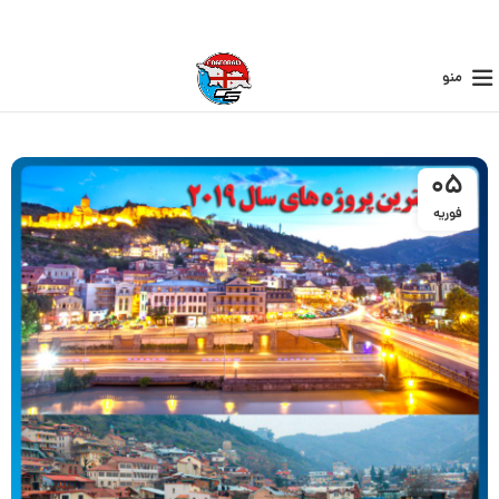
منو
05
فوریه