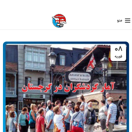
منو
08
فوریه