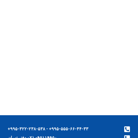
۹۹۵-۵۵۵-۶۶-۴۴-۳۳+ - ۹۹۵-۳۲۲-۲۳۸-۵۳۸+
۹۵۱۱۹۹۵۰- ۰۲۱ دفتر تهران