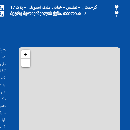
گرجستان – تفلیس – خیابان ملیک ایشویلی – پلاک 17
17 პეტრე მელიქიშვილის ქუჩა, თბილისი
شرک
+
−
طی 
گذا
کرد
زیا
نیز
یکی
همو
شرک
ارا
کوج