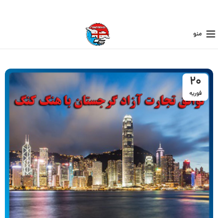
منو
20
فوریه