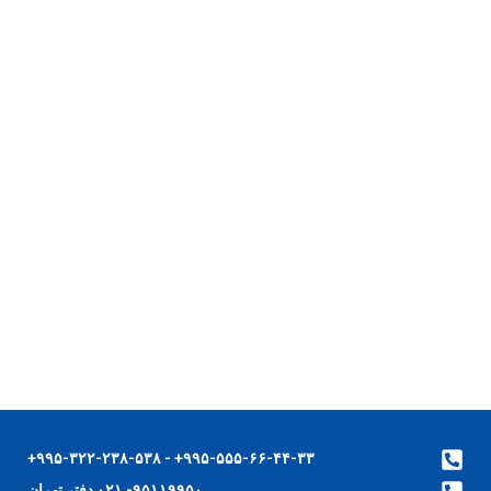
۹۹۵-۵۵۵-۶۶-۴۴-۳۳+ - ۹۹۵-۳۲۲-۲۳۸-۵۳۸+
۹۵۱۱۹۹۵۰- ۰۲۱ دفتر تهران