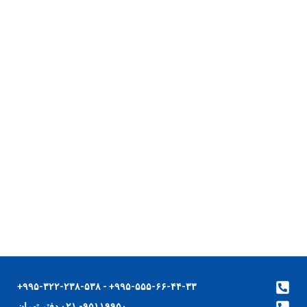
۹۹۵-۵۵۵-۶۶-۴۴-۳۳+ - ۹۹۵-۳۲۲-۲۳۸-۵۳۸+
۹۵۱۱۹۹۵۰- ۰۲۱ دفتر تهران