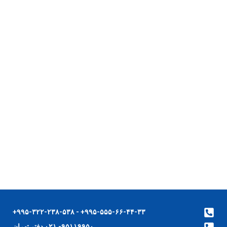
۹۹۵-۵۵۵-۶۶-۴۴-۳۳+ - ۹۹۵-۳۲۲-۲۳۸-۵۳۸+
۹۵۱۱۹۹۵۰- ۰۲۱ دفتر تهران