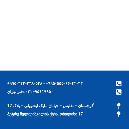
۹۹۵-۵۵۵-۶۶-۴۴-۳۳+ - ۹۹۵-۳۲۲-۲۳۸-۵۳۸+
۹۵۱۱۹۹۵۰- ۰۲۱ دفتر تهران
گرجستان – تفلیس – خیابان ملیک ایشویلی – پلاک 17
17 პეტრე მელიქიშვილის ქუჩა, თბილისი